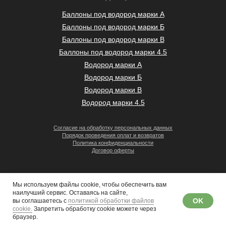
Баллоны под водород марки А
Баллоны под водород марки Б
Баллоны под водород марки В
Баллоны под водород марки 4.5
Водород марки А
Водород марки Б
Водород марки В
Водород марки 4.5
Согласие на обработку персональных данных
Порядок проведения оплат и возвратов
Политика конфиденциальности
Договор оферты
Мы используем файлы cookie, чтобы обеспечить вам
наилучший сервис. Оставаясь на сайте,
OK
вы соглашаетесь с
политикой обработки файлов
© 2008–2026 «Гермес-газ»
cookie.
Запретить обработку cookie можете через
браузер.