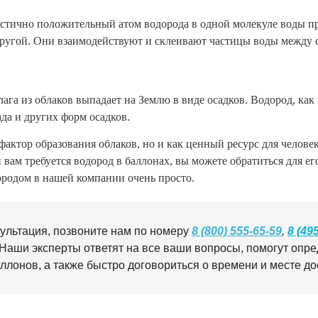
частично положительный атом водорода в одной молекуле воды п
другой. Они взаимодействуют и склеивают частицы воды между 
га из облаков выпадает на Землю в виде осадков. Водород, ка
ада и других форм осадков.
 фактор образования облаков, но и как ценный ресурс для челове
и вам требуется водород в баллонах, вы можете обратиться для 
ородом в нашей компании очень просто.
ультация, позвоните нам по номеру
8 (800) 555-65-59
,
8 (49
Наши эксперты ответят на все ваши вопросы, помогут опред
лонов, а также быстро договориться о времени и месте до