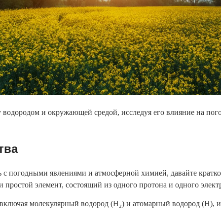
у водородом и окружающей средой, исследуя его влияние на пог
тва
ь с погодными явлениями и атмосферной химией, давайте кратко
 простой элемент, состоящий из одного протона и одного элект
включая молекулярный водород (H₂) и атомарный водород (H), и