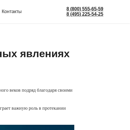
8 (800) 555-65-59
Контакты
8 (495) 225-54-25
ных явлениях
ого веков подряд благодаря своими
грает важную роль в протекании